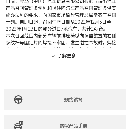
日前，宝马（中国）汽车贸易有限公司根据《缺陷汽车
产品召回管理条例》和《缺陷汽车产品召回管理条例实
施办法》的要求，向国家市场监督管理总局备案了召回
计划。自即日起，召回生产日期从2022年12月6日至
2023年1月23日的部分进口7系汽车，共计247台。
本次召回范围内部分车辆前排座椅纵向调整装置的右侧
螺纹杆与固定片的焊接不牢固，发生碰撞事故时，焊接
处可能出现损坏，导致座椅右侧出现松动，增加驾驶
了解更多
员、前排乘坐人员受伤风险，存在安全隐患。
宝马（中国）汽车贸易有限公司将免费检查召回范围内
车辆的前排座椅纵向调整装置是否属于特定批次并更
换，以消除安全隐患。
宝马（中国）汽车贸易有限公司将以挂号信、互联驾驶
消息等形式，通知相关用户。用户可拨打宝马售后服务
热线：400-800-6666（固话或手机拨打均可），了解
预约试驾
此次召回的详细信息。此外，也可登录网站
www.dpac.org.cn、www.recall.org.cn，关注微信公众号
（SAMRDPAC），了解更多信息，反映缺陷线索。
索取产品手册