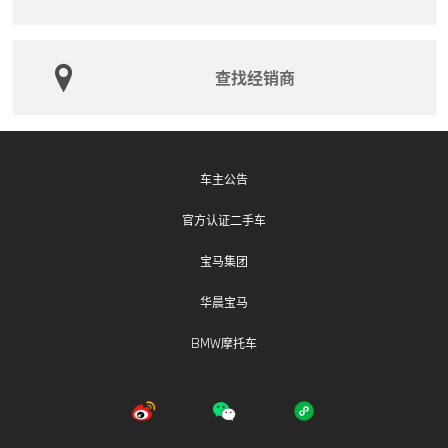
充电。在此期间，车主可使用添加燃油的方式正常使用
车辆，车辆的其它功能不受影响。
查找经销商
本次召回是2020年11月13日发布的《宝马（中国）汽车
贸易有限公司召回部分进口插电式混合动力X5汽车》召
回活动的扩大召回，扩大召回的原因为此前召回范围不
足。
车主公告
宝马（中国）汽车贸易有限公司将以挂号信、互联驾驶
官方认证二手车
消息等形式通知相关用户。用户可拨打宝马售后服务热
线：400-800-6666（固话或手机拨打均可），了解此
宝马集团
次召回的详细信息。
华晨宝马
BMW摩托车