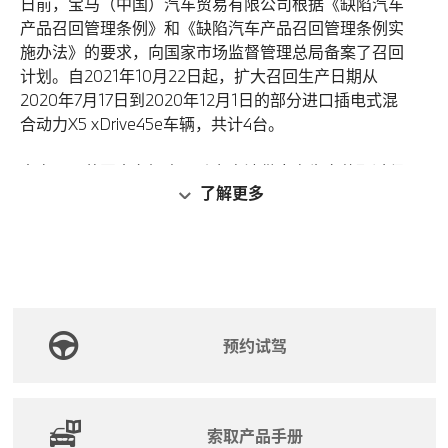
日前，宝马（中国）汽车贸易有限公司根据《缺陷汽车
产品召回管理条例》和《缺陷汽车产品召回管理条例实
施办法》的要求，向国家市场监督管理总局备案了召回
计划。自2021年10月22日起，扩大召回生产日期从
2020年7月17日到2020年12月1日的部分进口插电式混
合动力X5 xDrive45e车辆，共计4台。
本次召回范围内车辆由于动力电池供应商生产装配过程
了解更多
中的失误，一些微小焊渣可能留存在电池单元壳体内未
被检测到。这可能造成动力电池在充电至较高电压时发
生内部短路，严重时电池短路处可能发热，极端情况下
甚至引发电池起火，存在安全隐患。
宝马（中国）汽车贸易有限公司将使用来自正常批次的
电池模块，对召回范围内车辆动力电池内属于缺陷批次
预约试驾
的电池模块进行更换，以消除安全隐患。
应急处置办法：召回检修前，车主应暂停使用外接充电
索取产品手册
器（充电墙盒、充电桩、便携式充电器等）对车辆进行