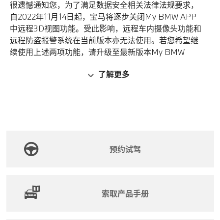
很遗憾通知您，为了满足数据安全相关法律法规要求，
自2022年11月14日起，宝马将逐步关闭My BMW APP
中远程3D视图功能。受此影响，远程车内摄像头功能和
远程防盗报警系统在当前版本亦无法使用。若您希望继
续使用上述两项功能，请升级至最新版本My BMW
APP。
了解更多
如您有任何疑问，可以通过以下任一方式联系我们：
1. 拨打400-800-6666。
2. 发邮件至connecteddrive@bmw.com.cn。
3. 在My BMW APP中通过“我的”-“问题反馈”或“BMW
在线客服”发送问题或直接在线咨询客服。
预约试驾
给您带来不便，敬请谅解！
索取产品手册