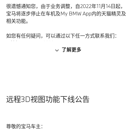
很遗憾通知您，由于业务调整，自2022年11月14日起，
宝马将逐步停止在车机及My BMW App内的天猫精灵及
相关功能。
如您有任何疑问，可以通过以下任一方式联系我们：
1. 拨打400-800-6666。
了解更多
2. 发邮件至connecteddrive@bmw.com.cn。
3. 在My BMW APP中通过“我的”-“问题反馈”或“BMW
在线客服”发送问题或直接在线咨询客服。
给您带来不便，敬请谅解！
远程3D视图功能下线公告
尊敬的宝马车主：