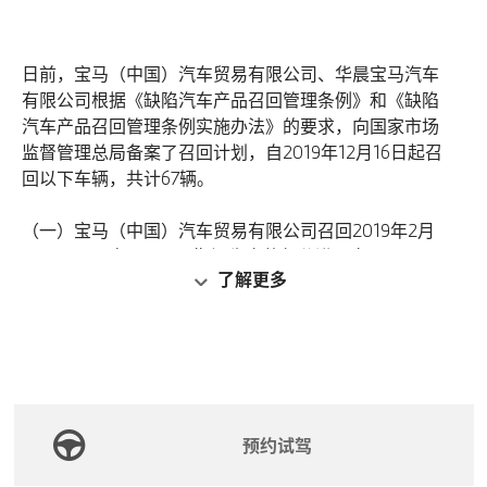
日前，宝马（中国）汽车贸易有限公司、华晨宝马汽车
有限公司根据《缺陷汽车产品召回管理条例》和《缺陷
汽车产品召回管理条例实施办法》的要求，向国家市场
监督管理总局备案了召回计划，自2019年12月16日起召
回以下车辆，共计67辆。
（一）宝马（中国）汽车贸易有限公司召回2019年2月
12日至2019年5月29日期间生产的部分进口宝马730Li及
了解更多
Z4汽车，共计18辆；
（二）华晨宝马汽车有限公司召回2019年5月21日至
2019年9月24日期间生产的部分国产华晨宝马325i及
325Li汽车，共计49辆。
本次召回范围内车辆发动机平衡轴的滚针轴承外环可能
预约试驾
未正确压入发动机曲轴箱，轴承外环可能在发动机运行