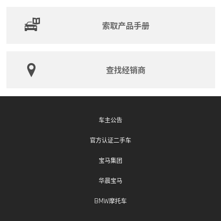
过程中从曲轴箱脱出。这可能导致平衡轴松动并同曲轴
接触、干涉，并导致发动机曲轴和/或缸体损坏，如果发
索取产品手册
动机严重损坏，可能造成发动机机油泄漏。在最坏的情
况下，不能排除车辆行驶过程中发动机熄火，降低了车
辆操控性，存在安全隐患。
查找经销商
宝马（中国）汽车贸易有限公司和华晨宝马汽车有限公
司将为召回范围内的车辆免费更换发动机，以消除安全
隐患。
宝马（中国）汽车贸易有限公司和华晨宝马汽车有限公
车主公告
司将以挂号信或互联驾驶消息等形式通知相关用户。用
官方认证二手车
户可拨打宝马售后服务热线：400-800-6666（固话或
手机拨打均可），了解此次召回的详细信息。
宝马集团
华晨宝马
BMW摩托车