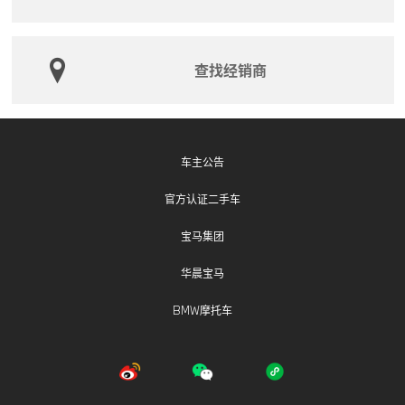
400-800-6666（固话或手机拨打均可），了解此次召
回的详细信息。
查找经销商
车主公告
官方认证二手车
宝马集团
华晨宝马
BMW摩托车