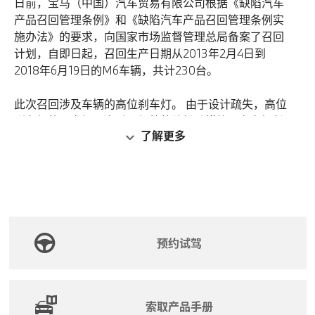
日前，宝马（中国）汽车贸易有限公司根据《缺陷汽车
产品召回管理条例》和《缺陷汽车产品召回管理条例实
施办法》的要求，向国家市场监督管理总局备案了召回
计划，自即日起，召回生产日期从2013年2月4日到
2018年6月19日的M6车辆，共计230台。
此次召回涉及车辆的高位刹车灯。 由于设计疏失，高位
刹车灯的固定螺母未采取额外的防松动措施，在车辆长
了解更多
时间使用后，螺母可能因固定支架热胀冷缩的应力变化
及车辆行驶中的震动而发生松动，高位刹车灯可能因此
在车辆行驶中脱落，增加了车辆发生事故的风险，存在
安全隐患。
宝马（中国）汽车贸易有限公司将为召回范围内的车辆
免费使用新的螺母，加涂螺母粘结剂，对高位刹车灯进
预约试驾
行重新固定，以消除安全隐患。
宝马（中国）汽车贸易有限公司将以挂号信或互联驾驶
索取产品手册
消息等形式通知客户。用户可拨打宝马售后服务热线：