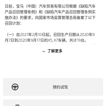
息。
日前，宝马（中国）汽车贸易有限公司根据《缺陷汽车
产品召回管理条例》和《缺陷汽车产品召回管理条例实
施办法》的要求，向国家市场监督管理总局备案了以下
召回计划：
（一）自2021年2月10日起，召回生产日期从2020年9
月7日到2020年9月17日的X5, X7车辆，共计19台。
此次召回涉及转向轴的螺栓。由于生产失误，螺栓可能
了解更多
未正确连接，从而导致噪音以及转向系统的虚位，在最
坏的情况下，驾驶员可能会失去对车辆转向的控制，因
此存在安全隐患, 风险等级较高。
宝马（中国）汽车贸易有限公司将免费为召回范围内的
车辆进行对转向轴螺栓的检查，必要时更换转向轴和等
速万向节, 以消除安全隐患。
预约试驾
（二）自2021年2月18日起，召回生产日期从2020年6
月16日到2020年12月2日的425i及430i车辆，共计71
台。