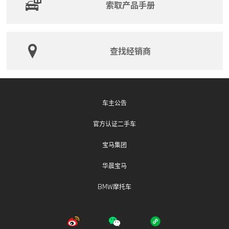
索取产品手册
此次召回涉及车辆前排座椅侧气囊。由于软件调校失
误，在车辆遭遇侧面碰撞时，气囊展开可能延迟，使得
气囊无法有效保护乘员。这增加了乘员在碰撞事故中受
伤的可能性，因此存在安全隐患，风险等级高。
查找经销商
宝马（中国）汽车贸易有限公司将免费为召回范围内的
车辆进行软件编程, 以消除安全隐患。未销售车辆将在消
除缺陷后再进行销售。
宝马（中国）汽车贸易有限公司将以挂号信或互联驾驶
车主公告
消息等形式通知客户。用户可拨打宝马售后服务热线：
官方认证二手车
400-800-6666（固话或手机拨打均可），了解此次召
回的详细信息。
宝马集团
华晨宝马
BMW摩托车