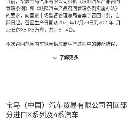
日前，华晨宝马汽车有限公司根据《缺陷汽车产品召回
管理条例》和《缺陷汽车产品召回管理条例实施办法》
的要求，向国家市场监督管理总局备案了召回计划，自
即日起，召回生产日期从2020年12月29日到2021年1月
25日的X3 iX3汽车，共计8114台。
本次召回范围内车辆因供应商生产过程中的装配错误，
后排中部安全带的自动卷收器中的一个翘板开关可能定
了解更多
位错误，在发生故障时，可能导致感应锁定传感器在安
全带卷收器内无法正常工作，从而导致在紧急制动时，
乘客无法被固定在座椅上，存在安全隐患。
华晨宝马汽车有限公司将为受影响的车辆免费检查后排
中部安全带，必要时更换后排中部安全带，以消除安全
隐患。
宝马（中国）汽车贸易有限公司召回部
分进口X系列及4系汽车
华晨宝马汽车有限公司将以挂号信或互联驾驶消息等形
式通知客户。用户可拨打宝马售后服务热线：400-800-
6666（固话或手机拨打均可），了解此次召回的详细信